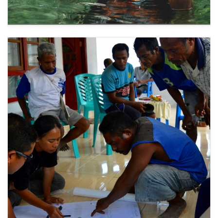
المناظر الطبيعية المستعادة تحمي
2
المجتمعات وتدعم المصادر الاقتصادية
يساهم زراعة خيار البحر والجريب البحري في
الشعاب المرجانية وغابات القرم المستعادة في تعزيز
المصادر الاقتصادية، كما يساعد في تقليل ارتفاع
الأمواج، والتخفيف من آثار العواصف، والحد من
تسرب مياه البحر المالحة.