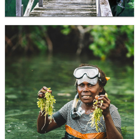
استعادة النظم البيئية وتحقيق دخل
1
مستدام
تعمل جهود استعادة السواحل من خلال إعادة تأهيل
غابات القرم على حماية المياه العذبة من تسرب مياه
البحر الناتج عن الظواهر الجوية القاسية. كما أن ربط
هذه الجهود بشراكات بين القطاعين العام والخاص،
مثل السياحة البيئية، يوفر تمويلًا مستدامًا، ويعزز
حماية النظم البيئية، ويدعم المصادر الاقتصادية
للمجتمعات المرنة أمام التغير المناخي.