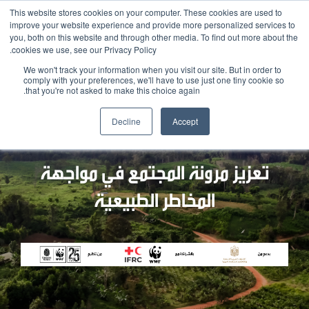
This website stores cookies on your computer. These cookies are used to
improve your website experience and provide more personalized services to
you, both on this website and through other media. To find out more about the
cookies we use, see our Privacy Policy.
We won't track your information when you visit our site. But in order to
comply with your preferences, we'll have to use just one tiny cookie so
that you're not asked to make this choice again.
Decline
Accept
تعزيز مرونة المجتمع في مواجهة
المخاطر الطبيعية