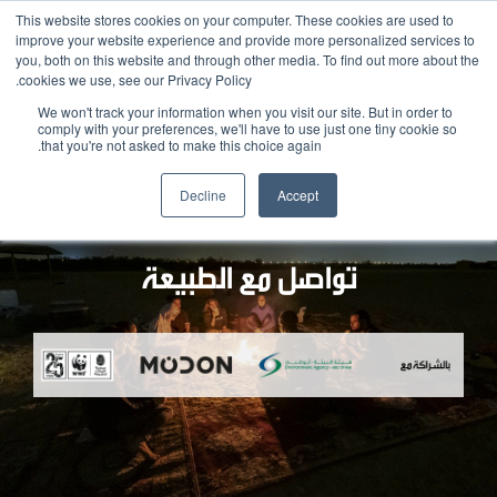
This website stores cookies on your computer. These cookies are used to
improve your website experience and provide more personalized services to
you, both on this website and through other media. To find out more about the
cookies we use, see our Privacy Policy.
We won't track your information when you visit our site. But in order to
comply with your preferences, we'll have to use just one tiny cookie so
that you're not asked to make this choice again.
Decline
Accept
تواصل مع الطبيعة